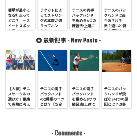
衝撃が最小に
ラケットによ
テニスの両手
テニスのバッ
なる打点って
ってストリン
バックハンド
クハンドは両
どこ？ ～ス
グの本数が違
を極める8つの
手派？片手
イートスポッ
うってホン
練習法!上達に
派？違いと特
ト①～
ト？
欠かせない4ス
徴を解説！
テップとは?
New Posts
最新記事 -
-
【大学】テニ
テニスの両手
テニスの両手
テニスのバッ
スサークルの
バックハンド
バックハンド
クハンドが飛
選び方！慶應
の2種類のコツ
を極める8つの
ばない4つの原
で実際に考え
とは？【安定
練習法!上達に
因とは？改善
てみた！
と強打】
欠かせない4ス
策を公開！
テップとは?
Comments
-
-