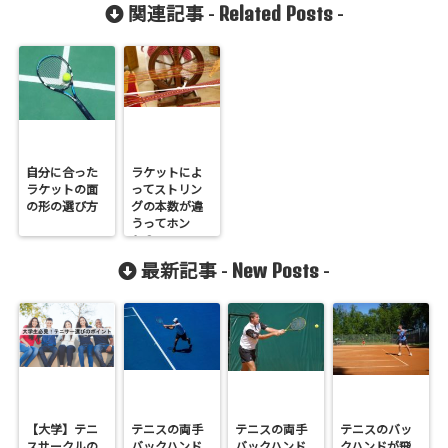
Related Posts
関連記事 -
-
自分に合った
ラケットによ
ラケットの面
ってストリン
の形の選び方
グの本数が違
うってホン
ト？
New Posts
最新記事 -
-
【大学】テニ
テニスの両手
テニスの両手
テニスのバッ
スサークルの
バックハンド
バックハンド
クハンドが飛