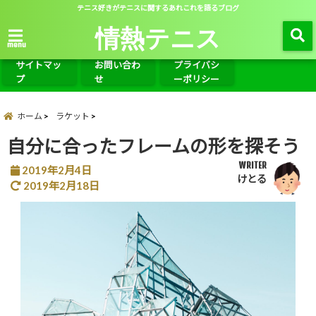
テニス好きがテニスに関するあれこれを語るブログ
情熱テニス
menu
サイトマッ
お問い合わ
プライバシ
プ
せ
ーポリシー
ホーム
ラケット
自分に合ったフレームの形を探そう
WRITER
2019年2月4日
けとる
2019年2月18日