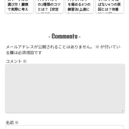
選び方！慶應
の2種類のコツ
を極める8つの
ばない4つの原
で実際に考え
とは？【安定
練習法!上達に
因とは？改善
てみた！
と強打】
欠かせない4ス
策を公開！
テップとは?
Comments
-
-
メールアドレスが公開されることはありません。
※
が付いてい
る欄は必須項目です
コメント
※
名前
※