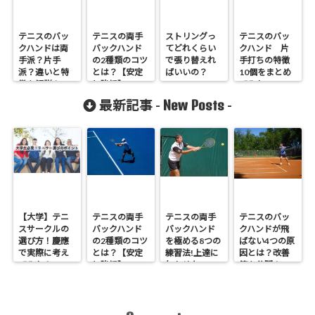
テニスのバッ
テニスの両手
ストリングっ
テニスのバッ
クハンドは両
バックハンド
てどれくらい
クハンド 片
手派？片手
の2種類のコツ
で張り替えれ
手打ちの特徴
派？違いと特
とは？【安定
ばいいの？
10個をまとめ
徴を解説！
と強打】
てみた
New Posts
最新記事 -
-
【大学】テニ
テニスの両手
テニスの両手
テニスのバッ
スサークルの
バックハンド
バックハンド
クハンドが飛
選び方！慶應
の2種類のコツ
を極める8つの
ばない4つの原
で実際に考え
とは？【安定
練習法!上達に
因とは？改善
てみた！
と強打】
欠かせない4ス
策を公開！
テップとは?