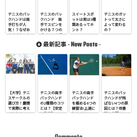
テニスのバッ
テニスのバッ
スイートスポ
テニスのガッ
クハンドは両
クハンド 両
ットは実は3種
トって太さに
手打ちが人
手でスピンを
類あるってホ
よって変わる
気！？なぜお
かける７つの
ント？
の？
すすめなのか
ポイントを紹
理由を調査！
介！
New Posts
最新記事 -
-
【大学】テニ
テニスの両手
テニスの両手
テニスのバッ
スサークルの
バックハンド
バックハンド
クハンドが飛
選び方！慶應
の2種類のコツ
を極める8つの
ばない4つの原
で実際に考え
とは？【安定
練習法!上達に
因とは？改善
てみた！
と強打】
欠かせない4ス
策を公開！
テップとは?
Comments
-
-